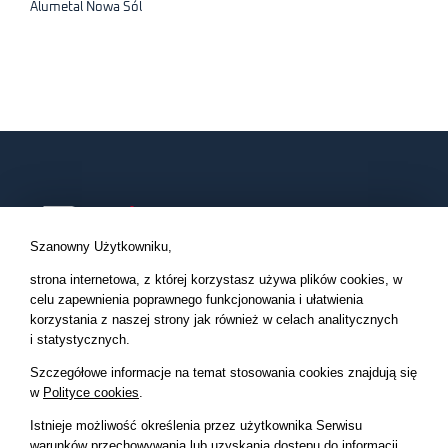
Alumetal Nowa Sól
Szanowny Użytkowniku,
strona internetowa, z której korzystasz używa plików cookies, w
celu zapewnienia poprawnego funkcjonowania i ułatwienia
Kompleksowy Nadzór Inwestorski, Inżynier Kontraktu, Inżynier
korzystania z naszej strony
jak również w celach analitycznych
Projektu, Inspektor Nadzoru, Inwestor Zastępczy.
i statystycznych.
Szczegółowe informacje na temat stosowania cookies znajdują się
w
Polityce cookies
.
O FIRMIE
Istnieje możliwość określenia przez użytkownika Serwisu
warunków przechowywania lub uzyskania dostępu do informacji