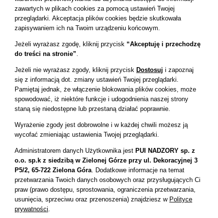
O nas
zawartych w plikach cookies za pomocą ustawień Twojej
Realizacje
przeglądarki.
Akceptacja plików cookies będzie skutkowała
zapisywaniem ich na Twoim urządzeniu końcowym.
Nasi klienci
Jeżeli wyrażasz zgodę,
kliknij przycisk
“Akceptuję i przechodzę
Kontakt
do treści na stronie”
.
Jeżeli nie wyrażasz zgody, kliknij przycisk
Dostosuj
i zapoznaj
OFERTA
się z
informacją dot. zmiany ustawień Twojej przeglądarki.
Pamiętaj jednak, że włączenie blokowania plików cookies, może
Budownictwo ogólne
spowodować, iż niektóre funkcje i udogodnienia naszej strony
staną się niedostępne lub przestaną działać poprawnie.
Drogi i mosty
Wyrażenie zgody jest dobrowolne i w każdej chwili możesz ją
Zabytki i rewitalizacje
wycofać zmieniając ustawienia Twojej przeglądarki.
System poboru opłat VIATOLL
Administratorem danych Użytkownika jest
PUI NADZORY sp. z
o.o. sp.k z siedzibą w Zielonej Górze przy ul. Dekoracyjnej 3
P5/2, 65-722 Zielona Góra
.
Dodatkowe informacje na temat
SOCIAL MEDIA
przetwarzania Twoich danych osobowych oraz przysługujących Ci
praw (prawo dostępu, sprostowania, ograniczenia przetwarzania,
usunięcia, sprzeciwu oraz przenoszenia) znajdziesz w
Polityce
prywatności
.