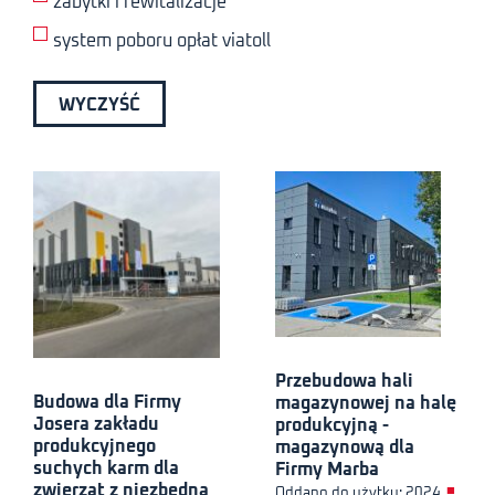
zabytki i rewitalizacje
system poboru opłat viatoll
WYCZYŚĆ
Przebudowa hali
Budowa dla Firmy
magazynowej na halę
Josera zakładu
produkcyjną -
produkcyjnego
magazynową dla
suchych karm dla
Firmy Marba
zwierząt z niezbędną
■
Oddano do użytku: 2024