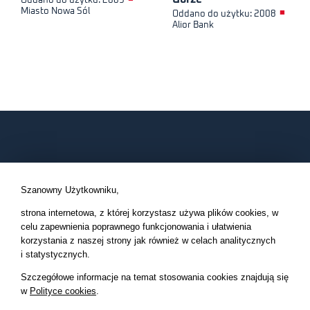
Oddano do użytku: 2009
Miasto Nowa Sól
■
Oddano do użytku: 2008
Alior Bank
Szanowny Użytkowniku,
strona internetowa, z której korzystasz używa plików cookies, w
celu zapewnienia poprawnego funkcjonowania i ułatwienia
Kompleksowy Nadzór Inwestorski, Inżynier Kontraktu, Inżynier
korzystania z naszej strony
jak również w celach analitycznych
Projektu, Inspektor Nadzoru, Inwestor Zastępczy.
i statystycznych.
Szczegółowe informacje na temat stosowania cookies znajdują się
w
Polityce cookies
.
O FIRMIE