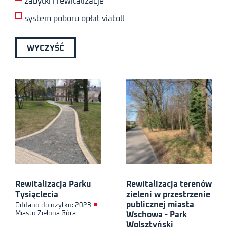
zabytki i rewitalizacje
system poboru opłat viatoll
WYCZYŚĆ
Rewitalizacja Parku
Rewitalizacja terenów
Tysiąclecia
zieleni w przestrzenie
publicznej miasta
■
Oddano do użytku: 2023
Miasto Zielona Góra
Wschowa - Park
Wolsztyński