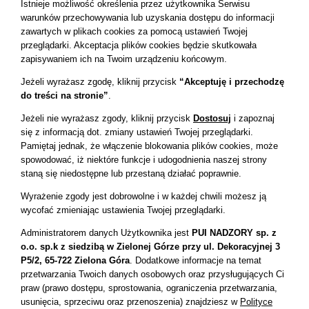
Istnieje możliwość określenia przez użytkownika Serwisu
warunków przechowywania lub uzyskania dostępu do informacji
O nas
zawartych w plikach cookies za pomocą ustawień Twojej
Realizacje
przeglądarki.
Akceptacja plików cookies będzie skutkowała
zapisywaniem ich na Twoim urządzeniu końcowym.
Nasi klienci
Jeżeli wyrażasz zgodę,
kliknij przycisk
“Akceptuję i przechodzę
Kontakt
do treści na stronie”
.
Jeżeli nie wyrażasz zgody, kliknij przycisk
Dostosuj
i zapoznaj
OFERTA
się z
informacją dot. zmiany ustawień Twojej przeglądarki.
Pamiętaj jednak, że włączenie blokowania plików cookies, może
Budownictwo ogólne
spowodować, iż niektóre funkcje i udogodnienia naszej strony
staną się niedostępne lub przestaną działać poprawnie.
Drogi i mosty
Wyrażenie zgody jest dobrowolne i w każdej chwili możesz ją
Zabytki i rewitalizacje
wycofać zmieniając ustawienia Twojej przeglądarki.
System poboru opłat VIATOLL
Administratorem danych Użytkownika jest
PUI NADZORY sp. z
o.o. sp.k z siedzibą w Zielonej Górze przy ul. Dekoracyjnej 3
P5/2, 65-722 Zielona Góra
.
Dodatkowe informacje na temat
SOCIAL MEDIA
przetwarzania Twoich danych osobowych oraz przysługujących Ci
praw (prawo dostępu, sprostowania, ograniczenia przetwarzania,
usunięcia, sprzeciwu oraz przenoszenia) znajdziesz w
Polityce