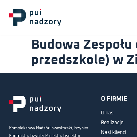
Budowa Zespołu e
przedszkole) w Z
O FIRMIE
O nas
Realizacje
Kompleksowy Nadzór Inwestorski, Inżynier
Nasi klienci
Kontraktu, Inżynier Projektu, Inspektor