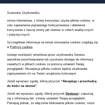
Szanowny Użytkowniku,
strona internetowa, z której korzystasz używa plików cookies, w
celu zapewnienia poprawnego funkcjonowania i ułatwienia
Kompleksowy Nadzór Inwestorski, Inżynier Kontraktu, Inżynier
korzystania z naszej strony
jak również w celach analitycznych
Projektu, Inspektor Nadzoru, Inwestor Zastępczy.
i statystycznych.
Szczegółowe informacje na temat stosowania cookies znajdują się
w
Polityce cookies
.
O FIRMIE
Istnieje możliwość określenia przez użytkownika Serwisu
warunków przechowywania lub uzyskania dostępu do informacji
O nas
zawartych w plikach cookies za pomocą ustawień Twojej
Realizacje
przeglądarki.
Akceptacja plików cookies będzie skutkowała
zapisywaniem ich na Twoim urządzeniu końcowym.
Nasi klienci
Jeżeli wyrażasz zgodę,
kliknij przycisk
“Akceptuję i przechodzę
Kontakt
do treści na stronie”
.
Jeżeli nie wyrażasz zgody, kliknij przycisk
Dostosuj
i zapoznaj
OFERTA
się z
informacją dot. zmiany ustawień Twojej przeglądarki.
Pamiętaj jednak, że włączenie blokowania plików cookies, może